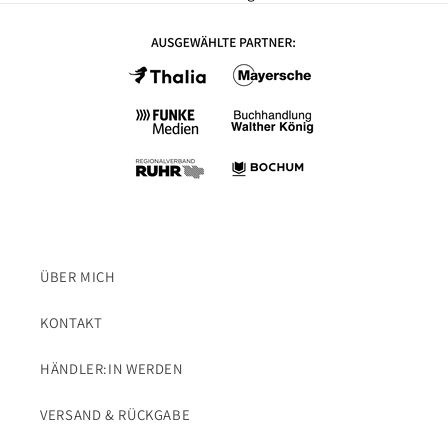
n
h
a
l
t
ÜBER MICH
KONTAKT
HÄNDLER:IN WERDEN
VERSAND & RÜCKGABE