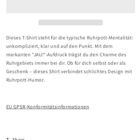
Spruch
Spruch
T-
T-
Shirt
Shirt
–
–
Jau!
Jau!
Dieses T-Shirt steht für die typische Ruhrpott-Mentalität:
unkompliziert, klar und auf den Punkt. Mit dem
markanten "JAU!"-Aufdruck trägst du den Charme des
Ruhrgebiets immer bei dir. Ob für dich selbst oder als
Geschenk – dieses Shirt verbindet schlichtes Design mit
Ruhrpott-Humor.
EU GPSR-Konformitätsinformationen
Share