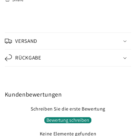
E
i
VERSAND
n
k
RÜCKGABE
l
a
p
p
b
Kundenbewertungen
a
r
Schreiben Sie die erste Bewertung
e
Bewertung schreiben
r
I
Keine Elemente gefunden