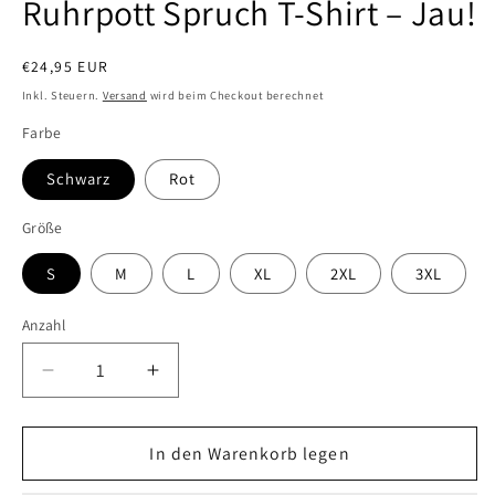
Ruhrpott Spruch T-Shirt – Jau!
Normaler
€24,95 EUR
Preis
Inkl. Steuern.
Versand
wird beim Checkout berechnet
Farbe
Schwarz
Rot
Größe
S
M
L
XL
2XL
3XL
Anzahl
Anzahl
Verringere
Erhöhe
die
die
Menge
Menge
für
In den Warenkorb legen
für
Ruhrpott
Ruhrpott