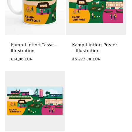
r
i
e
Kamp-Lintfort Tasse –
Kamp-Lintfort Poster
:
Illustration
– Illustration
Normaler
Normaler
€14,00 EUR
ab €22,00 EUR
Preis
Preis