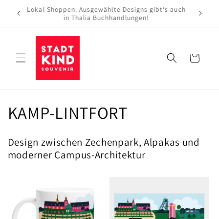
Direkt
Lokal Shoppen: Ausgewählte Designs gibt‘s auch
zum
in Thalia Buchhandlungen!
Inhalt
Warenkorb
K
KAMP-LINTFORT
a
Design zwischen Zechenpark, Alpakas und
t
moderner Campus-Architektur
e
g
o